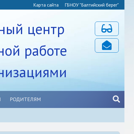
Карта сайта
ГБНОУ "Балтийский берег"
ный центр
Для слабовидя
ной работе
Почта
анизациями
Ы
РОДИТЕЛЯМ