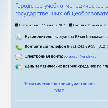
Городское учебно-методическое 
Санкт-Петербургский уче
государственных общеобразоват
методический семинар
Конкурсы, акции
Опубликовано: 11 января 2021
Создано: 11 января 20
Руководитель
: Кургузкина Юлия Вячеславо
Контактный телефон
8-911-241-79-38, (812)
bb.sport@yandex.ru
Электронная почта
:
День тематических встреч
: среда или по п
Тематические встречи участников
ГУМО