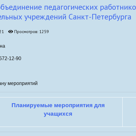
объединение педагогических работник
бно-
ельных учреждений Санкт-Петербурга
21
Просмотров: 1259
вна
 572-12-90
лану мероприятий
Планируемые мероприятия для
учащихся