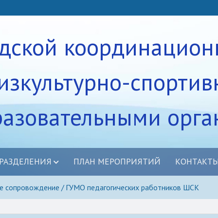
одской координацион
изкультурно-спортив
разовательными орг
РАЗДЕЛЕНИЯ
ПЛАН МЕРОПРИЯТИЙ
КОНТАКТ
равление
е сопровождение
ГУМО педагогических работников ШСК
дение
убы