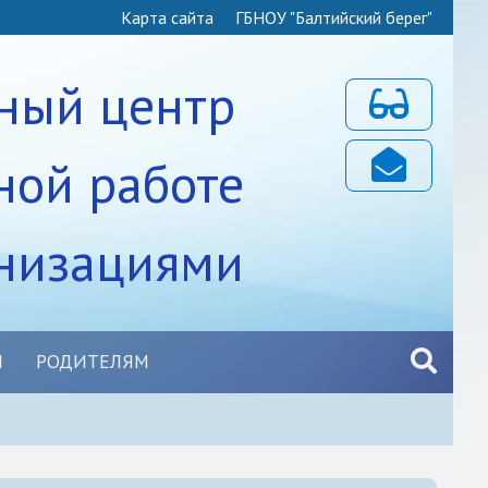
Карта сайта
ГБНОУ "Балтийский берег"
ный центр
Для слабовидя
ной работе
Почта
анизациями
Ы
РОДИТЕЛЯМ