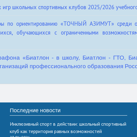
х игр школьных спортивных клубов 2025/2026 учебног
гры по ориентированию «ТОЧНЫЙ АЗИМУТ» среди о
щихся, обучающихся с ограниченными возможностя
рафона «Биатлон - в школу, Биатлон - ГТО, Би
ганизаций профессионального образования Рос
Последние новости
Инклюзивный спорт в действии: школьный спортивный
клуб как территория равных возможностей