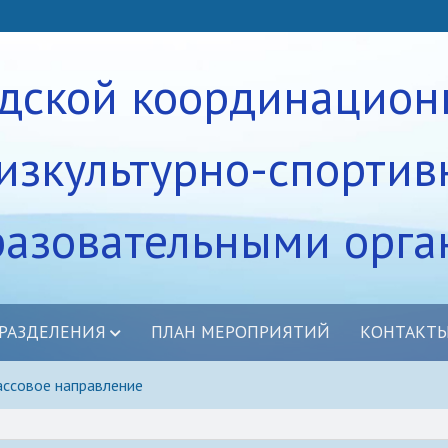
одской координацион
изкультурно-спортив
разовательными орг
РАЗДЕЛЕНИЯ
ПЛАН МЕРОПРИЯТИЙ
КОНТАКТ
равление
ссовое направление
дение
убы