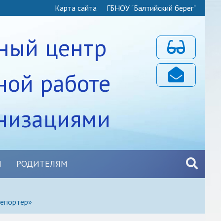
Карта сайта
ГБНОУ "Балтийский берег"
ный центр
Для слабовидя
ной работе
Почта
анизациями
Ы
РОДИТЕЛЯМ
репортер»