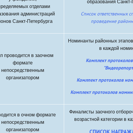
образования Санкт-
пределяемых отделами
Список ответственных с
азования администраций
проведение районн
йонов Санкт-Петербурга
Номинанты районных этапов
в каждой номи
п проводится в заочном
Комплект протоколо
формате
"Видеорепор
непосредственным
организатором
Комлпект протоколов ном
Комплект протоколов номин
Финалисты заочного отбороч
одится в очном формате
возрастной категории в к
непосредственным
организатором
СПИСОК НАГРА