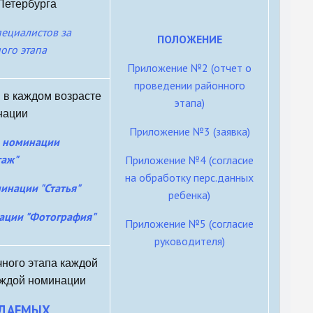
Петербурга
пециалистов за
ПОЛОЖЕНИЕ
ого этапа
Приложение №2 (отчет о
проведении районного
 в каждом возрасте
этапа)
нации
Приложение №3 (заявка)
в номинации
таж"
Приложение №4 (согласие
на обработку перс.данных
инации "Статья"
ребенка)
ации "Фотография"
Приложение №5 (согласие
руководителя)
ного этапа каждой
аждой номинации
ЖДАЕМЫХ