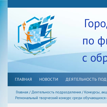
Гор
по ф
с об
ГЛАВНАЯ
НОВОСТИ
ДЕЯТЕЛЬНОСТЬ ПОД
Спортивно-массовое нап
Главная
Деятельность подразделения
Конкурсы, ак
Региональный творческий конкурс среди обучающихся
Методическое сопровож
Школьные спортивные кл