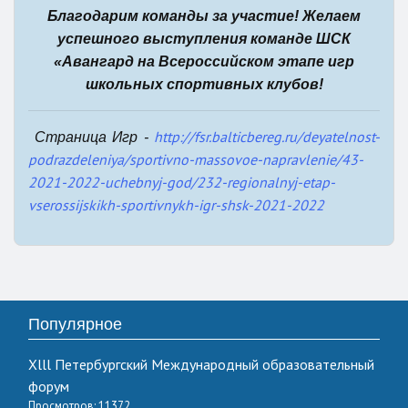
Благодарим команды за участие! Желаем
успешного выступления команде ШСК
«Авангард на Всероссийском этапе игр
школьных спортивных клубов!
http://fsr.balticbereg.ru/deyatelnost-
Страница Игр -
podrazdeleniya/sportivno-massovoe-napravlenie/43-
2021-2022-uchebnyj-god/232-regionalnyj-etap-
vserossijskikh-sportivnykh-igr-shsk-2021-2022
Популярное
Xlll Петербургский Международный образовательный
форум
Просмотров: 11372