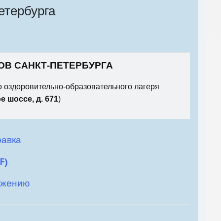
етербурга
В САНКТ-ПЕТЕРБУРГА
о оздоровительно-образовательного лагеря
 шоссе, д. 671
)
равка
F)
ожению