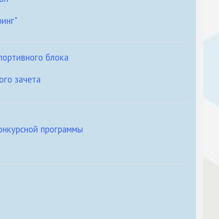
инг"
портивного блока
го зачета
онкурсной программы