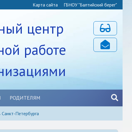
Карта сайта
ГБНОУ "Балтийский берег"
ный центр
Для слабовидя
ной работе
Почта
анизациями
Ы
РОДИТЕЛЯМ
в Санкт-Петербурга