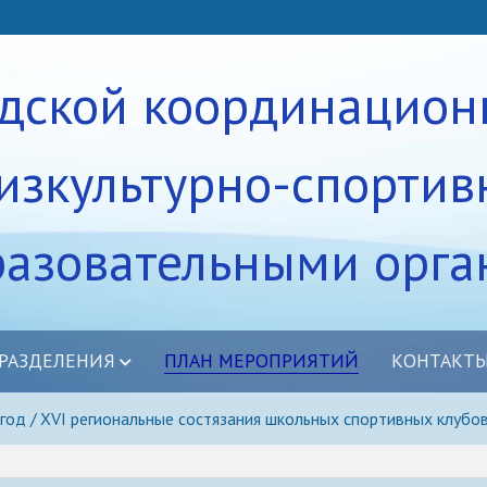
одской координацион
изкультурно-спортив
разовательными орг
РАЗДЕЛЕНИЯ
ПЛАН МЕРОПРИЯТИЙ
КОНТАКТ
равление
год
XVI региональные состязания школьных спортивных клубо
дение
убы