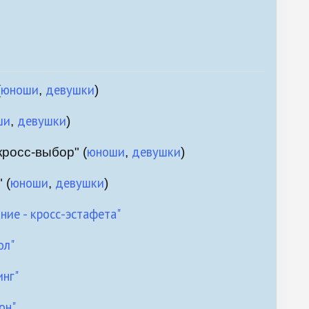
юноши
девушки
(
,
)
ши
девушки
,
)
юноши
девушки
росс-выбор" (
,
)
юноши
девушки
 (
,
)
ие - кросс-эстафета"
ол"
нг"
он"