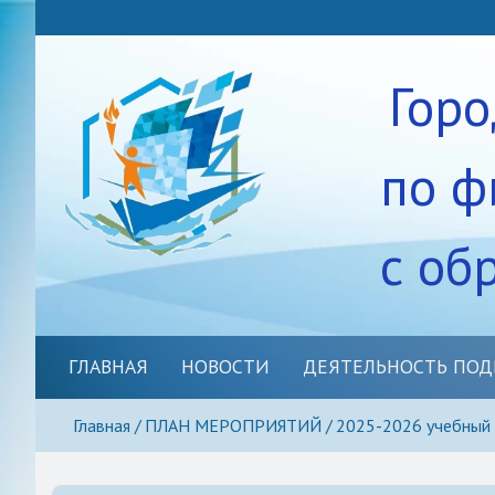
Гор
по ф
с об
ГЛАВНАЯ
НОВОСТИ
ДЕЯТЕЛЬНОСТЬ ПОД
Спортивно-массовое нап
Главная
ПЛАН МЕРОПРИЯТИЙ
2025-2026 учебный 
Методическое сопровож
Школьные спортивные кл