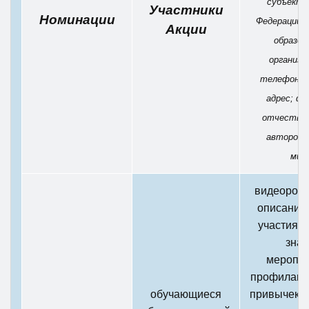
субъект 
Участники
Номинации
Федерации; 
Акции
образов
организац
телефон, 
адрес; фа
отчество,
авторов; 
мин
видеороли
описание
участия в
зна
меропри
профилакт
обучающиеся
привычек (