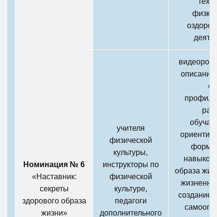
техн
физкул
оздоров
деяте
видеороли
описание
ф
профила
раб
обучаю
учителя
ориентир
физической
форми
культуры,
навыков 
Номинация № 6
инструкторы по
образа жиз
«Наставник:
физической
жизненну
секреты
культуре,
создание 
здорового образа
педагоги
самоопр
жизни»
дополнительного