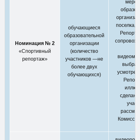
мероп
образов
организац
поселка, р
обучающиеся
Репорта
образовательной
сопровожд
Номинация № 2
организации
и/
«Спортивный
(количество
видеомат
репортаж»
участников —не
выбран
более двух
усмотрен
обучающихся)
Репорт
иллюс
сделанн
участ
рассмат
Комиссие
видеороли