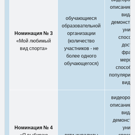
описанием
вида 
обучающиеся
демонстра
образовательной
уник
Номинация № 3
организации
способ
«Мой любимый
(количество
дости
вид спорта»
участников - не
фраг
более одного
мероп
обучающегося)
способс
популяриза
вида 
видеороли
описанием
вида 
демонстр
Номинация № 4
уник