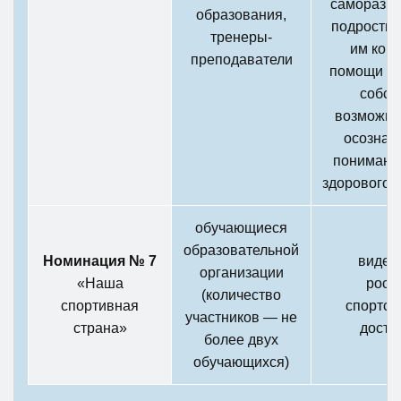
саморазви
образования,
подростко
тренеры-
им ком
преподаватели
помощи в 
собст
возможно
осознан
понимани
здорового 
обучающиеся
образовательной
Номинация № 7
видео
организации
«Наша
росс
(количество
спортивная
спортсм
участников — не
страна»
дости
более двух
обучающихся)