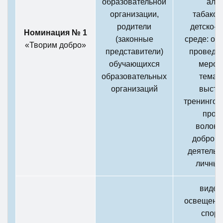
образовательной
алко
организации,
табакок
родители
детско-
Номинация № 1
(законные
среде: ор
«Творим добро»
представители)
проведен
обучающихся
мероп
образовательных
темат
организаций
высту
тренингов,
проп
волонт
доброво
деятельн
личный
видео
освещени
спорт