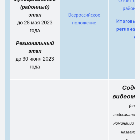
Отчет о 
(районный)
районно
Всероссийское
этап
Итоговые
положение
до 28 мая 2023
региональ
года
Ак
Региональный
этап
до 30 июня 2023
года
Соде
видеома
(соде
видеоматериа
номинации - 
название 