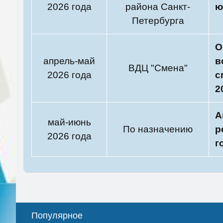
2026 года
района Санкт-
ю
Петербурга
О
апрель-май
в
ВДЦ "Смена"
2026 года
с
2
А
май-июнь
По назначению
р
2026 года
г
Популярное