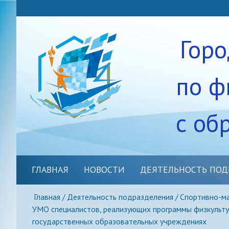
Гор
по ф
с об
ГЛАВНАЯ
НОВОСТИ
ДЕЯТЕЛЬНОСТЬ ПОД
Спортивно-массовое нап
Главная
Деятельность подразделения
Спортивно-ма
УМО специалистов, реализующих программы физкульту
Методическое сопровож
государственных образовательных учреждениях
Школьные спортивные кл