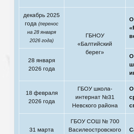
декабрь 2025
О
года
(перенос
«
на 28 января
ГБНОУ
в
2026 года)
«Балтийский
берег»
О
28 января
ш
2026 года
и
ГБОУ школа-
О
18 февраля
интернат №31
с
2026 года
Невского района
с
ГБОУ СОШ № 700
31 марта
Василеостровского
С