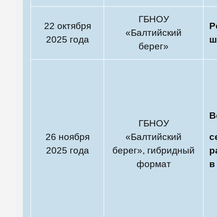
ГБНОУ
22 октября
Р
«Балтийский
2025 года
ш
берег»
В
ГБНОУ
26 ноября
«Балтийский
с
2025 года
берег», гибридный
р
формат
в