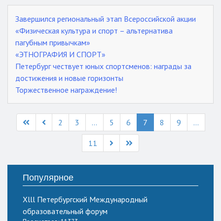
Завершился региональный этап Всероссийской акции
«Физическая культура и спорт – альтернатива
пагубным привычкам»
«ЭТНОГРАФИЯ И СПОРТ»
Петербург чествует юных спортсменов: награды за
достижения и новые горизонты
Торжественное награждение!
2
3
...
5
6
7
8
9
...
11
Популярное
Xlll Петербургский Международный
образовательный форум