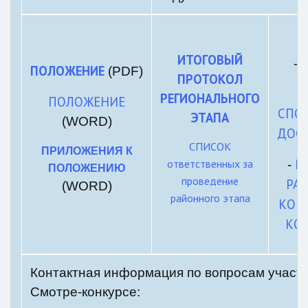
ИТОГОВЫЙ
-
ПОЛОЖЕНИЕ
(PDF)
ПРОТОКОЛ
РЕГИОНАЛЬНОГО
ПОЛОЖЕНИЕ
СПО
ЭТАПА
(WORD)
ДОС
СПИСОК
ПРИЛОЖЕНИЯ К
Р
ответственных за
-
ПОЛОЖЕНИЮ
проведение
РА
(WORD)
районного этапа
КОН
КО
Контактная информация по вопросам участи
Смотре-конкурсе: