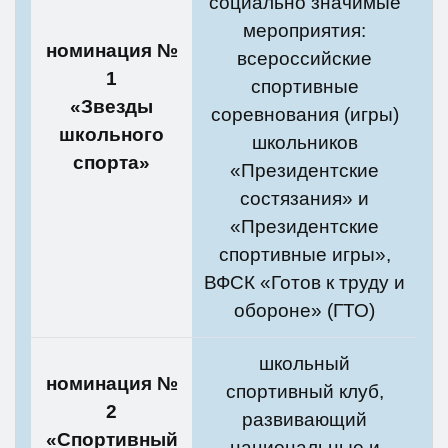
социально значимые
мероприятия:
номинация №
всероссийские
1
спортивные
«Звезды
соревнования (игры)
школьного
школьников
спорта»
«Президентские
состязания» и
«Президентские
спортивные игры»,
ВФСК «Готов к труду и
обороне» (ГТО)
школьный
номинация №
спортивный клуб,
2
развивающий
«Спортивный
национальные и