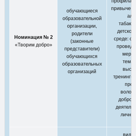
профилакт
привычек 
обучающиеся
алк
образовательной
табакок
организации,
детско-
родители
Номинация № 2
среде: ор
(законные
«Творим добро»
проведе
представители)
мероп
обучающихся
темат
образовательных
высту
организаций
тренингов
проп
волонт
добров
деятельн
личны
видео