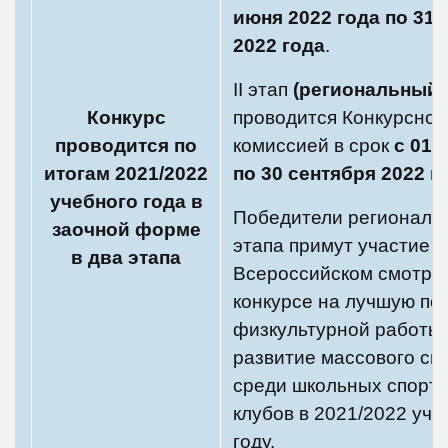
июня 2022 года по 31 
2022 года
.
II этап
(региональный)
Конкурс
проводится Конкурсной
проводится по
комиссией в срок
с 01 
итогам 2021/2022
по 30 сентября 2022 г
учебного года в
Победители региональ
заочной форме
этапа примут участие в
в два этапа
Всероссийском смотре
конкурсе на лучшую по
физкультурной работы 
развитие массового сп
среди школьных спорт
клубов в 2021/2022 уч
году.