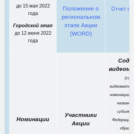
до 15 мая 2022
Отчет о 
Положение о
года
региональном
этапе Акции
Городской этап
до 12 июня 2022
(WORD)
года
Соде
видеом
(сод
видеоматери
номинации - 
название
субъект 
Участники
Номинации
Федерации;
Акции
образо