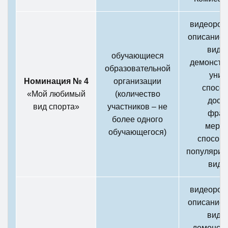
видеороли
описанием
вида 
обучающиеся
демонстр
образовательной
уник
Номинация № 4
организации
способ
«Мой любимый
(количество
дост
вид спорта»
участников – не
фраг
более одного
мероп
обучающегося)
способ
популяриз
вида
видеороли
описанием
вида 
демонстр