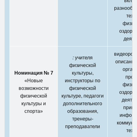
вклю
разнообр
техн
физку
оздоро
деяте
видеороли
:
учителя
описание
физической
орган
Номинация № 7
культуры,
пров
«Новые
инструкторы по
физку
возможности
физической
оздоро
физической
культуре, педагоги
деятел
культуры и
дополнительного
прим
спорта»
образования,
информ
тренеры-
коммуни
преподаватели
техн