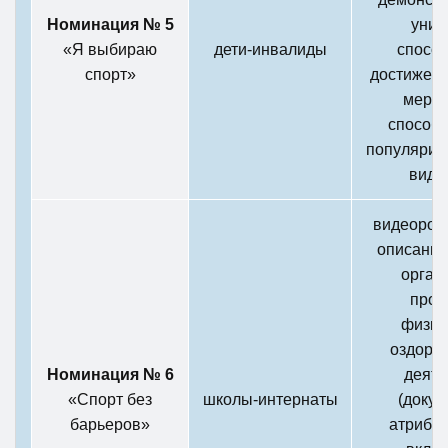
Номинация № 5
уник
«Я выбираю
дети-инвалиды
способ
спорт»
достижени
мероп
способ
популяриз
вида
видеороли
описание
орган
пров
физку
оздоро
Номинация № 6
деяте
«Спорт без
школы-интернаты
(докум
барьеров»
атрибути