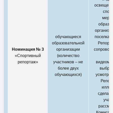
освещени
спор
меро
образо
организац
обучающиеся
поселка, р
образовательной
Репорт
Номинация № 3
организации
сопровож
«Спортивный
(количество
и
репортаж»
участников – не
видеома
более двух
выбра
обучающихся)
усмотрен
Репор
иллюс
сделан
учас
рассма
Комиссие